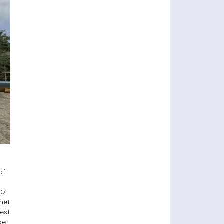
of
07.
 het
est
ge