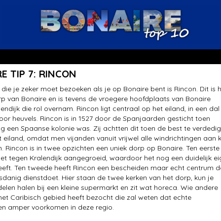
E TIP 7: RINCON
 die je zeker moet bezoeken als je op Bonaire bent is Rincon. Dit is 
p van Bonaire en is tevens de vroegere hoofdplaats van Bonaire
endijk die rol overnam. Rincon ligt centraal op het eiland, in een dal
or heuvels. Rincon is in 1527 door de Spanjaarden gesticht toen
g een Spaanse kolonie was. Zij achtten dit toen de best te verdedi
t eiland, omdat men vijanden vanuit vrijwel alle windrichtingen aan 
. Rincon is in twee opzichten een uniek dorp op Bonaire. Ten eerste 
iet tegen Kralendijk aangegroeid, waardoor het nog een duidelijk e
eeft. Ten tweede heeft Rincon een bescheiden maar echt centrum d
sdanig dienstdoet. Hier staan de twee kerken van het dorp, kun je
elen halen bij een kleine supermarkt en zit wat horeca. Wie andere
het Caribisch gebied heeft bezocht die zal weten dat echte
en amper voorkomen in deze regio.