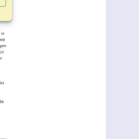
 is
mee
ggen
bt
er
kt.
de