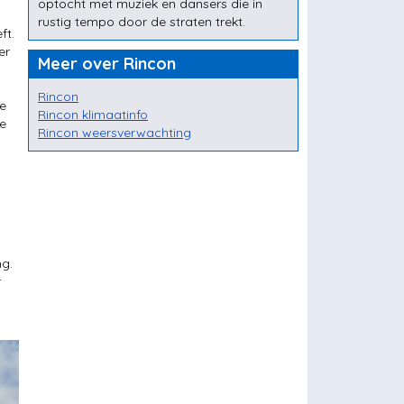
optocht met muziek en dansers die in
rustig tempo door de straten trekt.
ft.
er
Meer over Rincon
Rincon
de
Rincon klimaatinfo
je
Rincon weersverwachting
ng.
r