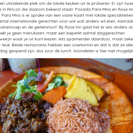
een uitstekende plek om de lokale keuken uit te proberen. Er zijn twe
s in Rincon die daarom bekend staan: Posada Para Mira en Rose In
 Para Mira is er sprake van een vaste kaart met lokale specialiteite
ntal internationale gerechten voor wie wat anders wil eten. Aanrad
guanensoep en de geitenstoof. Bij Rose Inn gaat het er iets anders a
 heb je geen menukaart, maar een beperkt aantal daggerechten
wee)n waar je uit kunt kiezen. Iets spannender daardoor, maar zeke
r leuk. Beide restaurants hebben een overkomst en dat is dat ze all
ag geopend zijn, dus voor de lunch. Avondeten is hier niet mogelijk