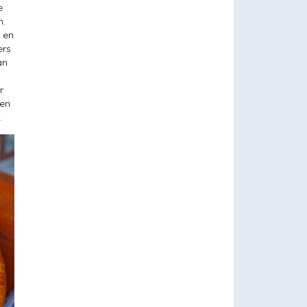
e
n.
n en
ers
an
r
een
.