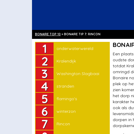
BONAIRE TOP 10
»
BONAIRE TIP 7: RINCON
onderwaterwereld
BONAIR
onderwaterwereld
Kralendijk
Een plaats
oudste dor
Kralendijk
Washington Slagbaai
totdat Kral
omringd do
Washington Slagbaai
stranden
Bonaire no
plek op he
stranden
flamingo's
zien komen
het dorp n
flamingo's
winterzon
karakter h
ook als du
winterzon
Rincon
levensmidd
dorpen in 
Rincon
een rondje zuid
dorpskern