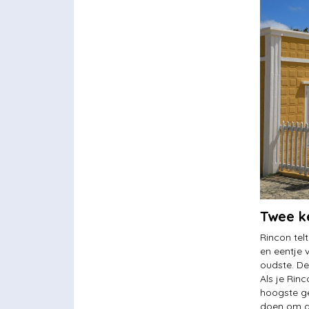
Twee k
Rincon tel
en eentje 
oudste. De
Als je Rin
hoogste ge
doen om di