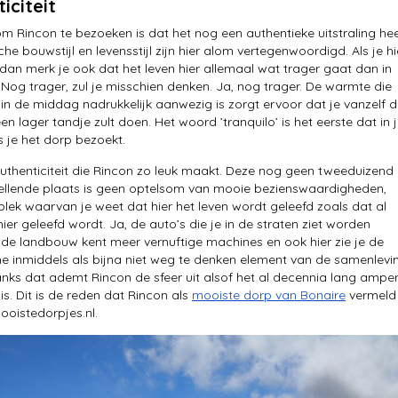
iciteit
m Rincon te bezoeken is dat het nog een authentieke uitstraling hee
he bouwstijl en levensstijl zijn hier alom vertegenwoordigd. Als je hi
dan merk je ook dat het leven hier allemaal wat trager gaat dan in
. Nog trager, zul je misschien denken. Ja, nog trager. De warmte die
n de middag nadrukkelijk aanwezig is zorgt ervoor dat je vanzelf 
en lager tandje zult doen. Het woord ’tranquilo’ is het eerste dat in 
 je het dorp bezoekt.
authenticiteit die Rincon zo leuk maakt. Deze nog geen tweeduizend
ellende plaats is geen optelsom van mooie bezienswaardigheden,
lek waarvan je weet dat hier het leven wordt geleefd zoals dat al
ier geleefd wordt. Ja, de auto’s die je in de straten ziet worden
de landbouw kent meer vernuftige machines en ook hier zie je de
 inmiddels als bijna niet weg te denken element van de samenlevi
ks dat ademt Rincon de sfeer uit alsof het al decennia lang ampe
is. Dit is de reden dat Rincon als
mooiste dorp van Bonaire
vermeld
ooistedorpjes.nl.