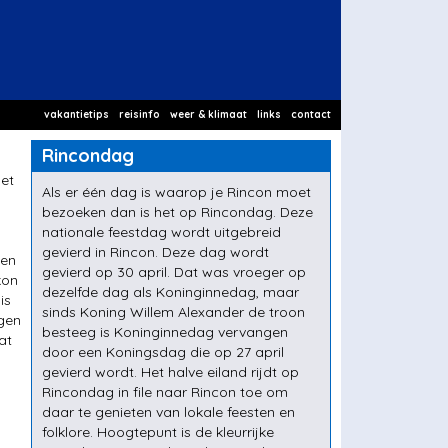
vakantietips
reisinfo
weer & klimaat
links
contact
Rincondag
het
Als er één dag is waarop je Rincon moet
bezoeken dan is het op Rincondag. Deze
nationale feestdag wordt uitgebreid
gevierd in Rincon. Deze dag wordt
gen
gevierd op 30 april. Dat was vroeger op
kon
dezelfde dag als Koninginnedag, maar
is
sinds Koning Willem Alexander de troon
igen
besteeg is Koninginnedag vervangen
at
door een Koningsdag die op 27 april
gevierd wordt. Het halve eiland rijdt op
Rincondag in file naar Rincon toe om
daar te genieten van lokale feesten en
folklore. Hoogtepunt is de kleurrijke