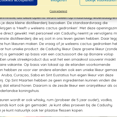
 Distillery
Cookiebeleid
ie vrijwel iedere bezoeker aan Rincon niet overslaat is de Cadushy
. Tenminste, als deze open is. Want alleen op maandag, woensdag en
n je deze kleine distilleerderij bezoeken. De standaardvraag die
krijgen is ‘Heeft u weleens cactus gedronken’. Met deze openingszin
se direct gewekt. Het personeel van Cadushy neemt je vervolgens 
inste distilleerderij die wij ooit in ons leven gezien hebben. Daar le
 ze hun likeuren maken. De vraag of je weleens cactus gedronken he
aar hun unieke product: de Cadushy likeur. Deze groene likeur (zond
en) is gemaakt op basis van een cactussoort die op Bonaire volop
Een uniek streekproduct dus wat het een smaakvol souvenir maakt
aire vakantie. Op basis van lokaal op de eilanden voorkomende
en hebben ze voor vier andere eilanden ook een unieke likeur gemaa
Aruba, Curaçao, Saba en Sint Eustatius hun eigen likeur van deze
derij. Op Sint Maarten hebben ze geen ingrediënten kunnen vinden die
bij dat eiland horen. Daarom is de zesde likeur een oranjelikeur als o
derlandse koningshuis.
keuren wordt er ook whisky, rum (probeer de 5 jaar oude!), vodka,
 sinds kort ook gin gemaakt. Je kunt alles proeven bij de Cadushy
en je kunt natuurlijk ook ter plaatse flessen kopen.