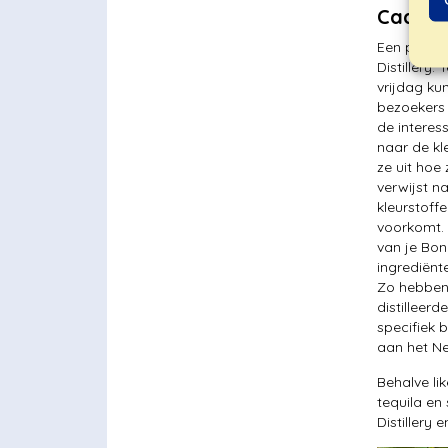
Cadushy
Een plek d
Distillery
vrijdag ku
bezoekers 
de interes
naar de kle
ze uit hoe
verwijst n
kleurstoff
voorkomt. 
van je Bon
ingrediënt
Zo hebben 
distilleer
specifiek 
aan het Ne
Behalve li
tequila en
Distillery 