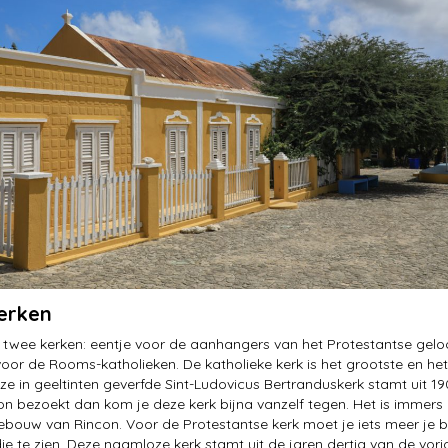
erken
t twee kerken: eentje voor de aanhangers van het Protestantse gelo
voor de Rooms-katholieken. De katholieke kerk is het grootste en het
ze in geeltinten geverfde Sint-Ludovicus Bertranduskerk stamt uit 19
con bezoekt dan kom je deze kerk bijna vanzelf tegen. Het is immers
bouw van Rincon. Voor de Protestantse kerk moet je iets meer je b
e te zien. Deze naamloze kerk stamt uit de jaren dertig van de vori