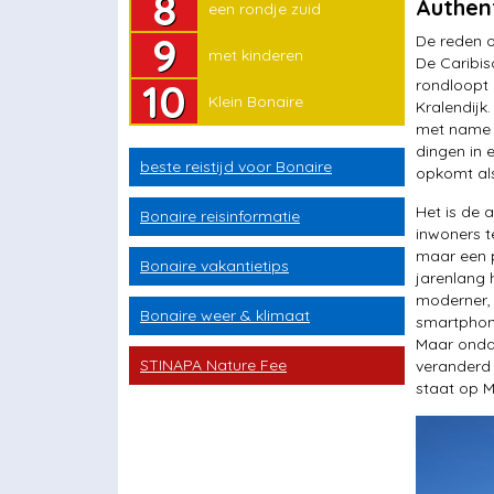
Authent
een rondje zuid
met kinderen
De reden o
met kinderen
Klein Bonaire
De Caribisc
rondloopt 
Klein Bonaire
Kralendijk
met name i
dingen in e
beste reistijd voor Bonaire
opkomt als
Het is de 
Bonaire reisinformatie
inwoners t
maar een p
Bonaire vakantietips
jarenlang h
moderner, 
Bonaire weer & klimaat
smartphone
Maar ondan
STINAPA Nature Fee
veranderd 
staat op M