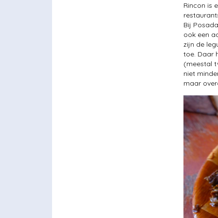
Rincon is 
restaurant
Bij Posada
ook een aa
zijn de le
toe. Daar
(meestal t
niet minde
maar overd